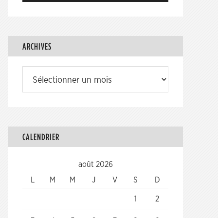
ARCHIVES
Archives
CALENDRIER
août 2026
L
M
M
J
V
S
D
1
2