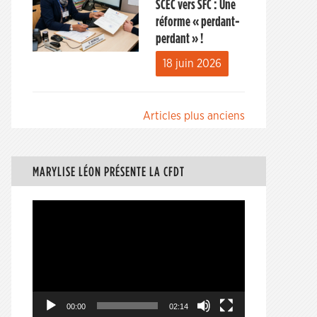
SCEC vers SFC : Une
réforme « perdant-
perdant » !
18 juin 2026
Navigation
Articles plus anciens
des
articles
MARYLISE LÉON PRÉSENTE LA CFDT
Lecteur
vidéo
00:00
02:14