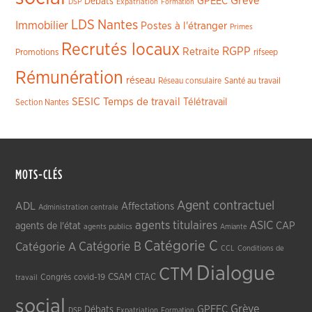
Grève
GPEEC
Débats
DSP
Expatriation
Formation
LDS
Nantes
Immobilier
Postes à l'étranger
Primes
Recrutés locaux
RGPP
Retraite
Promotions
rifseep
Rémunération
réseau
Réseau consulaire
Santé au travail
SESIC
Temps de travail
Télétravail
Section Nantes
MOTS-CLÉS
Agent contractuel
ADL
Affectations
Administration centrale
agents titulaires
ASIC
CAP
agents de l'état
agents publics
Amiante
Catégorie C
Catégorie A
Catégorie B
CCL
Conditions de
Dialogue
CTM
CSAM
CTAC
Congrès
covid-19
travail
social
Grève
GPEEC
Débats
DSP
Expatriation
Formation