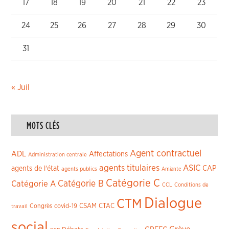
17
18
19
20
21
22
23
24
25
26
27
28
29
30
31
« Juil
MOTS CLÉS
Agent contractuel
ADL
Affectations
Administration centrale
agents titulaires
ASIC
CAP
agents de l'état
agents publics
Amiante
Catégorie C
Catégorie A
Catégorie B
CCL
Conditions de
Dialogue
CTM
CSAM
CTAC
Congrès
covid-19
travail
social