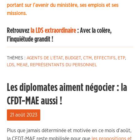
portant sur l’avenir du ministère, ses emplois et ses
missions.
Retrouvez
la LDS extraordinaire
: Avec la colère,
l’inquiétude grandit !
THÈMES :
AGENTS DE L'ÉTAT
,
BUDGET
,
CTM
,
EFFECTIFS
,
ETP
,
LDS
,
MEAE
,
REPRÉSENTANTS DU PERSONNEL
Les diplomates aiment négocier : la
CFDT-MAE aussi !
21 août 2023
Plus que jamais déterminée et motivée en ce mois d’août,
la CFDT-MAE reste mobilisée pour que
les propositions et