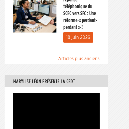
téléphonique du
SCEC vers SFC : Une
réforme « perdant-
perdant » !
18 juin 2026
Navigation
Articles plus anciens
des
articles
MARYLISE LÉON PRÉSENTE LA CFDT
Lecteur
vidéo