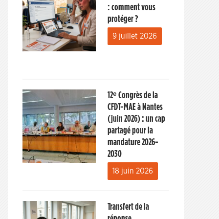
: comment vous
protéger ?
9 juillet 2026
12ᵉ Congrès de la
CFDT-MAE à Nantes
(juin 2026) : un cap
partagé pour la
mandature 2026-
2030
18 juin 2026
Transfert de la
réponse