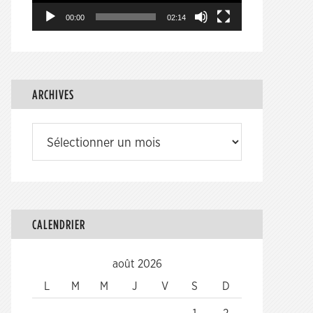
00:00
02:14
ARCHIVES
Archives
CALENDRIER
août 2026
L
M
M
J
V
S
D