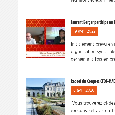
réuniront et examinero
Laurent Berger participe au 
19 avril 2022
Initialement prévu en
organisation syndical
dernier, à la fois en p
Report du Congrès CFDT-MAE
8 avril 2020
Vous trouverez ci-des
exécutive et avis du Tr