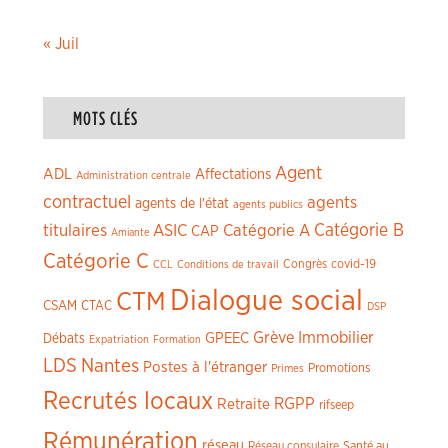
« Juil
MOTS CLÉS
Agent
ADL
Affectations
Administration centrale
contractuel
agents
agents de l'état
agents publics
titulaires
ASIC
Catégorie A
Catégorie B
CAP
Amiante
Catégorie C
Congrès
covid-19
CCL
Conditions de travail
Dialogue social
CTM
CSAM
CTAC
DSP
Grève
Immobilier
GPEEC
Débats
Expatriation
Formation
LDS
Nantes
Postes à l'étranger
Promotions
Primes
Recrutés locaux
RGPP
Retraite
rifseep
Rémunération
réseau
Réseau consulaire
Santé au