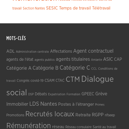
SESIC
Temps de travail
Télétravail
travail
Section Nantes
MOTS-CLÉS
Agent contractuel
ADL
Affectations
Administration centrale
agents titulaires
ASIC
CAP
agents de l'état
agents publics
Amiante
Catégorie C
Catégorie A
Catégorie B
CCL
Conditions de
Dialogue
CTM
CSAM
CTAC
Congrès
covid-19
travail
social
Grève
GPEEC
Débats
DSP
Expatriation
Formation
LDS
Nantes
Immobilier
Postes à l'étranger
Primes
Recrutés locaux
RGPP
Retraite
Promotions
rifseep
Rémunération
réseau
Réseau consulaire
Santé au travail