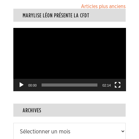
Navigation
Articles plus anciens
MARYLISE LÉON PRÉSENTE LA CFDT
des
articles
Lecteur
vidéo
00:00
02:14
ARCHIVES
Archives