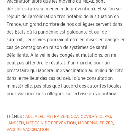
vaccination alors que les moyens du MEAE sont
dérisoires (un seul médecin de prévention). Et si l’on se
réjouit de l’amélioration très notable de la situation en
France, un grand nombre de nos collègues servent dans
des Etats où la pandémie est galopante et où, de
surcroît, leurs vies pourraient être en mises en danger en
cas de contagion en raison de systèmes de santé
défaillants. A la veille des congés et mutations, on ne
peut pas attendre le résultat d’un marché pour un
prestataire qui lancera une vaccination au milieu de l’été
dans le meilleur des cas ou celui d’une consultation
ministérielle, pas plus que l’accord des autorités locales
pour vacciner nos collègues sur la base du volontariat.
THÈMES :
ADL
,
AEFE
,
ASTRA ZENECCA
,
COVID-19
,
DLPAJ
,
JANSSEN
,
MÉDECIN DE PRÉVENTION
,
MODERNA
,
PFIZER
,
VACCIN
,
VACCINATION