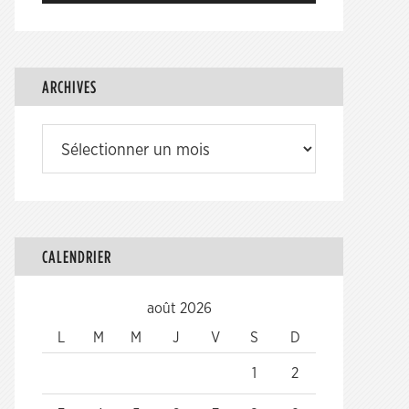
ARCHIVES
Archives
CALENDRIER
août 2026
L
M
M
J
V
S
D
1
2