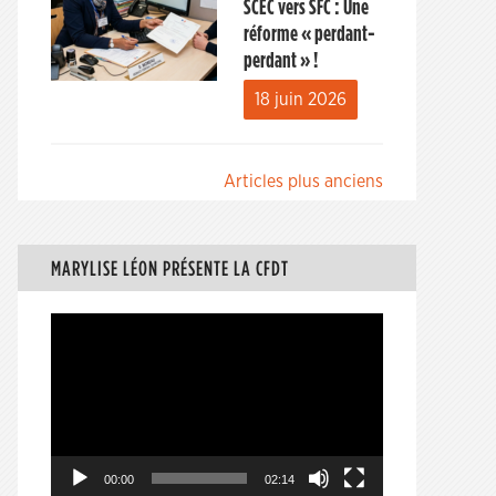
SCEC vers SFC : Une
réforme « perdant-
perdant » !
18 juin 2026
Navigation
Articles plus anciens
des
articles
MARYLISE LÉON PRÉSENTE LA CFDT
Lecteur
vidéo
00:00
02:14