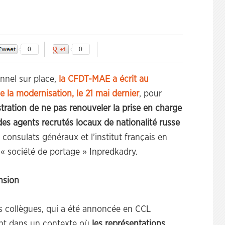
0
0
nnel sur place,
la CFDT-MAE a écrit au
e la modernisation, le 21 mai dernier
, pour
istration de ne pas renouveler la prise en charge
es agents recrutés locaux de nationalité russe
consulats généraux et l’institut français en
la « société de portage » Inpredkadry.
nsion
os collègues, qui a été annoncée en CCL
ient dans un contexte où
les représentations