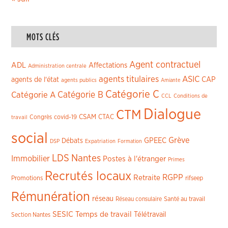
MOTS CLÉS
Agent contractuel
ADL
Affectations
Administration centrale
agents titulaires
ASIC
CAP
agents de l'état
agents publics
Amiante
Catégorie C
Catégorie A
Catégorie B
CCL
Conditions de
Dialogue
CTM
CSAM
CTAC
Congrès
covid-19
travail
social
Grève
GPEEC
Débats
DSP
Expatriation
Formation
LDS
Nantes
Immobilier
Postes à l'étranger
Primes
Recrutés locaux
RGPP
Retraite
Promotions
rifseep
Rémunération
réseau
Réseau consulaire
Santé au travail
SESIC
Temps de travail
Télétravail
Section Nantes