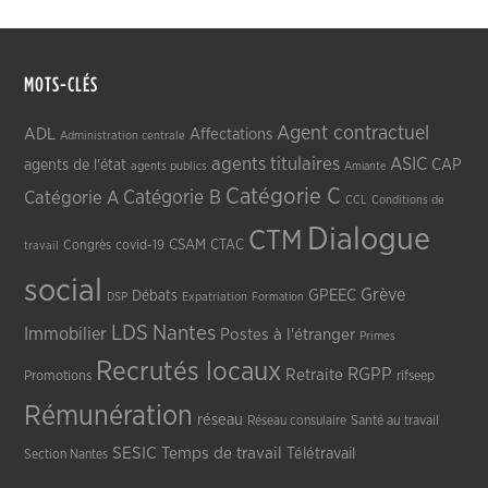
MOTS-CLÉS
Agent contractuel
ADL
Affectations
Administration centrale
agents titulaires
ASIC
CAP
agents de l'état
agents publics
Amiante
Catégorie C
Catégorie A
Catégorie B
CCL
Conditions de
Dialogue
CTM
CSAM
CTAC
Congrès
covid-19
travail
social
Grève
GPEEC
Débats
DSP
Expatriation
Formation
LDS
Nantes
Immobilier
Postes à l'étranger
Primes
Recrutés locaux
RGPP
Retraite
Promotions
rifseep
Rémunération
réseau
Réseau consulaire
Santé au travail
SESIC
Temps de travail
Télétravail
Section Nantes