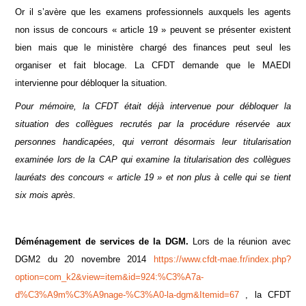
Or il s’avère que les examens professionnels auxquels les agents
non issus de concours « article 19 » peuvent se présenter existent
bien mais que le ministère chargé des finances peut seul les
organiser et fait blocage. La CFDT demande que le MAEDI
intervienne pour débloquer la situation.
Pour mémoire, la CFDT était déjà intervenue pour débloquer la
situation des collègues recrutés par la procédure réservée aux
personnes handicapées, qui verront désormais leur titularisation
examinée lors de la CAP qui examine la titularisation des collègues
lauréats des concours « article 19 » et non plus à celle qui se tient
six mois après.
Déménagement de services de la DGM.
Lors de la réunion avec
DGM2 du 20 novembre 2014
https://www.cfdt-mae.fr/index.php?
option=com_k2&view=item&id=924:%C3%A7a-
d%C3%A9m%C3%A9nage-%C3%A0-la-dgm&Itemid=67
, la CFDT