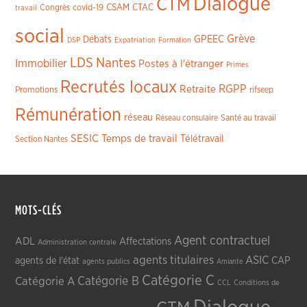
Dialogue
CTM
CSAM
CTAC
Congrès
covid-19
travail
social
Grève
GPEEC
Débats
DSP
Expatriation
Formation
LDS
Nantes
Immobilier
Postes à l'étranger
Primes
Recrutés locaux
RGPP
Retraite
Promotions
rifseep
Rémunération
réseau
Réseau consulaire
Santé au travail
SESIC
Temps de travail
Télétravail
Section Nantes
MOTS-CLÉS
Agent contractuel
ADL
Affectations
Administration centrale
agents titulaires
ASIC
CAP
agents de l'état
agents publics
Amiante
Catégorie C
Catégorie A
Catégorie B
CCL
Conditions de