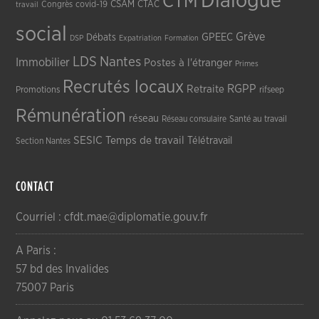
Dialogue
CTM
CSAM
CTAC
Congrès
covid-19
travail
social
Grève
GPEEC
Débats
DSP
Expatriation
Formation
LDS
Nantes
Immobilier
Postes à l'étranger
Primes
Recrutés locaux
RGPP
Retraite
Promotions
rifseep
Rémunération
réseau
Réseau consulaire
Santé au travail
SESIC
Temps de travail
Télétravail
Section Nantes
CONTACT
Courriel : cfdt.mae@diplomatie.gouv.fr
A Paris :
57 bd des Invalides
75007 Paris