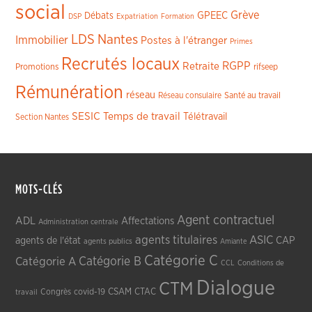
social
Grève
GPEEC
Débats
DSP
Expatriation
Formation
LDS
Nantes
Immobilier
Postes à l'étranger
Primes
Recrutés locaux
RGPP
Retraite
Promotions
rifseep
Rémunération
réseau
Réseau consulaire
Santé au travail
SESIC
Temps de travail
Télétravail
Section Nantes
MOTS-CLÉS
Agent contractuel
ADL
Affectations
Administration centrale
agents titulaires
ASIC
CAP
agents de l'état
agents publics
Amiante
Catégorie C
Catégorie A
Catégorie B
CCL
Conditions de
Dialogue
CTM
CSAM
CTAC
Congrès
covid-19
travail