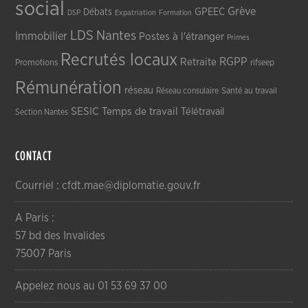
social
Grève
GPEEC
Débats
DSP
Expatriation
Formation
LDS
Nantes
Immobilier
Postes à l'étranger
Primes
Recrutés locaux
RGPP
Retraite
Promotions
rifseep
Rémunération
réseau
Réseau consulaire
Santé au travail
SESIC
Temps de travail
Télétravail
Section Nantes
CONTACT
Courriel : cfdt.mae@diplomatie.gouv.fr
A Paris :
57 bd des Invalides
75007 Paris
Appelez nous au 01 53 69 37 00