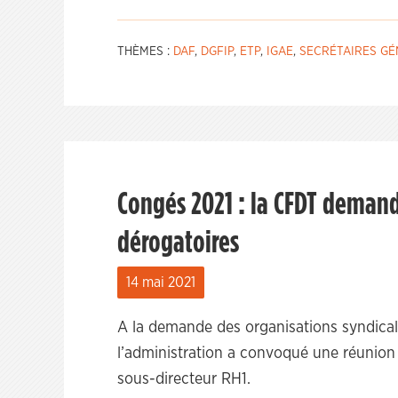
THÈMES :
DAF
,
DGFIP
,
ETP
,
IGAE
,
SECRÉTAIRES G
Congés 2021 : la CFDT deman
dérogatoires
14 mai 2021
A la demande des organisations syndical
l’administration a convoqué une réunion 
sous-directeur RH1.