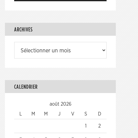
ARCHIVES
Archives
CALENDRIER
août 2026
L
M
M
J
V
S
D
1
2