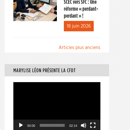
SCEC vers SFC : Une
réforme « perdant-
perdant » !
18 juin 2026
Navigation
Articles plus anciens
des
articles
MARYLISE LÉON PRÉSENTE LA CFDT
Lecteur
vidéo
00:00
02:14