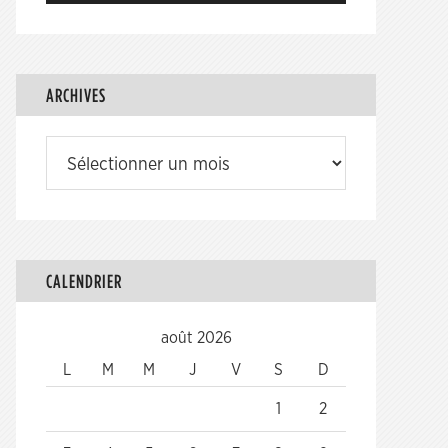
ARCHIVES
Archives
CALENDRIER
août 2026
L
M
M
J
V
S
D
1
2