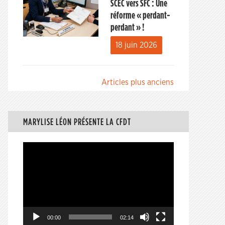
SCEC vers SFC : Une
réforme « perdant-
perdant » !
18 juin 2026
Navigation
Articles plus anciens
des
articles
MARYLISE LÉON PRÉSENTE LA CFDT
Lecteur
vidéo
00:00
02:14