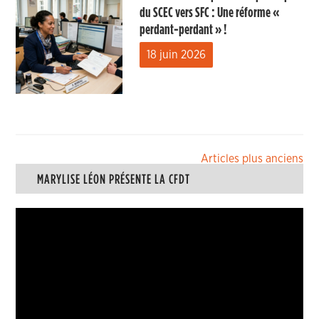
du SCEC vers SFC : Une réforme «
perdant-perdant » !
18 juin 2026
Navigation
Articles plus anciens
MARYLISE LÉON PRÉSENTE LA CFDT
des
articles
Lecteur
vidéo