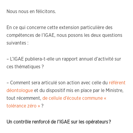
Nous nous
en
félicitons
.
En ce qui concerne
ce
tte extension particulière
des
compétences de l’IGAE
,
nous posons les deux questions
suivantes
:
–
L’IGAE publiera-t-elle un rapport annuel d’activité sur
ces thématiques ?
–
C
omment sera articul
é
son action avec celle du
ré
f
é
rent
d
é
ontologue
e
t du dispositif mis en place par le Ministre,
tout récemment,
de cellule d’écoute commune «
tolérance zéro »
?
Un contrôle renforcé de l’IGAE sur les
opérateurs
?