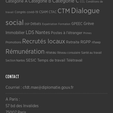
Catégorie C
Catégorie A
Catégorie B
CCL
Conditions de
Dialogue
CTM
CSAM
CTAC
Congrès
covid-19
travail
social
Grève
GPEEC
Débats
DSP
Expatriation
Formation
LDS
Nantes
Immobilier
Postes à l'étranger
Primes
Recrutés locaux
RGPP
Retraite
Promotions
rifseep
Rémunération
réseau
Réseau consulaire
Santé au travail
SESIC
Temps de travail
Télétravail
Section Nantes
CONTACT
Courriel : cfdt.mae@diplomatie.gouv.fr
A Paris :
57 bd des Invalides
75007 Paris