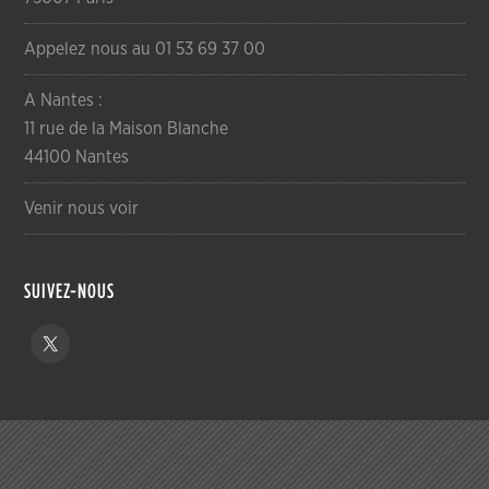
Appelez nous au 01 53 69 37 00
A Nantes :
11 rue de la Maison Blanche
44100 Nantes
Venir nous voir
SUIVEZ-NOUS