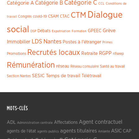
Catégorie C
Catégorie A
Catégorie B
CCL
Conditions de
Dialogue
CTM
CSAM
CTAC
Congrès
covid-19
travail
social
Grève
GPEEC
Débats
DSP
Expatriation
Formation
LDS
Nantes
Immobilier
Postes à l'étranger
Primes
Recrutés locaux
RGPP
Retraite
Promotions
rifseep
Rémunération
réseau
Réseau consulaire
Santé au travail
SESIC
Temps de travail
Télétravail
Section Nantes
MOTS-CLÉS
Agent contractuel
ADL
Affectations
Administration centrale
agents titulaires
ASIC
CAP
agents de l'état
agents publics
Amiante