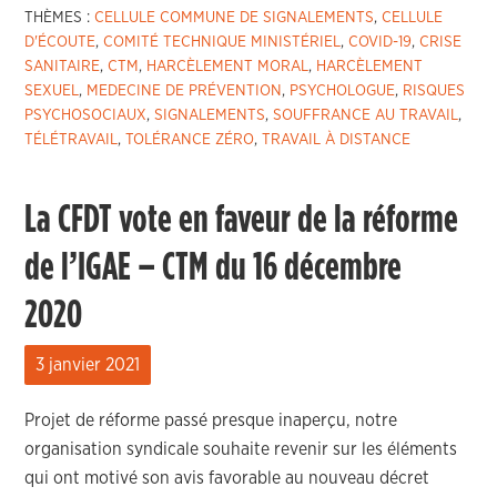
THÈMES :
CELLULE COMMUNE DE SIGNALEMENTS
,
CELLULE
D'ÉCOUTE
,
COMITÉ TECHNIQUE MINISTÉRIEL
,
COVID-19
,
CRISE
SANITAIRE
,
CTM
,
HARCÈLEMENT MORAL
,
HARCÈLEMENT
SEXUEL
,
MEDECINE DE PRÉVENTION
,
PSYCHOLOGUE
,
RISQUES
PSYCHOSOCIAUX
,
SIGNALEMENTS
,
SOUFFRANCE AU TRAVAIL
,
TÉLÉTRAVAIL
,
TOLÉRANCE ZÉRO
,
TRAVAIL À DISTANCE
La CFDT vote en faveur de la réforme
de l’IGAE – CTM du 16 décembre
2020
3 janvier 2021
Projet de réforme
passé
presque inaperçu, notre
organisation syndicale souhaite revenir sur
les éléments
qui ont motivé son avis favorable au nouveau
décret