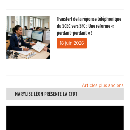
Transfert de la réponse téléphonique
du SCEC vers SFC : Une réforme «
perdant-perdant » !
18 juin 2026
Navigation
Articles plus anciens
MARYLISE LÉON PRÉSENTE LA CFDT
des
articles
Lecteur
vidéo