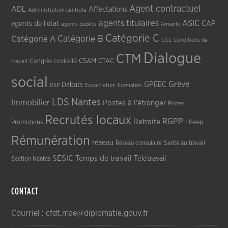
Agent contractuel
ADL
Affectations
Administration centrale
agents titulaires
ASIC
CAP
agents de l'état
agents publics
Amiante
Catégorie C
Catégorie A
Catégorie B
CCL
Conditions de
Dialogue
CTM
CSAM
CTAC
Congrès
covid-19
travail
social
Grève
GPEEC
Débats
DSP
Expatriation
Formation
LDS
Nantes
Immobilier
Postes à l'étranger
Primes
Recrutés locaux
RGPP
Retraite
Promotions
rifseep
Rémunération
réseau
Réseau consulaire
Santé au travail
SESIC
Temps de travail
Télétravail
Section Nantes
CONTACT
Courriel : cfdt.mae@diplomatie.gouv.fr