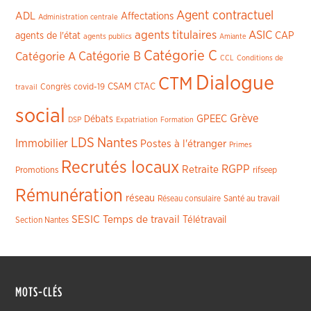
Agent contractuel
ADL
Affectations
Administration centrale
agents titulaires
ASIC
CAP
agents de l'état
agents publics
Amiante
Catégorie C
Catégorie A
Catégorie B
CCL
Conditions de
Dialogue
CTM
CSAM
CTAC
Congrès
covid-19
travail
social
Grève
GPEEC
Débats
DSP
Expatriation
Formation
LDS
Nantes
Immobilier
Postes à l'étranger
Primes
Recrutés locaux
RGPP
Retraite
Promotions
rifseep
Rémunération
réseau
Réseau consulaire
Santé au travail
SESIC
Temps de travail
Télétravail
Section Nantes
MOTS-CLÉS