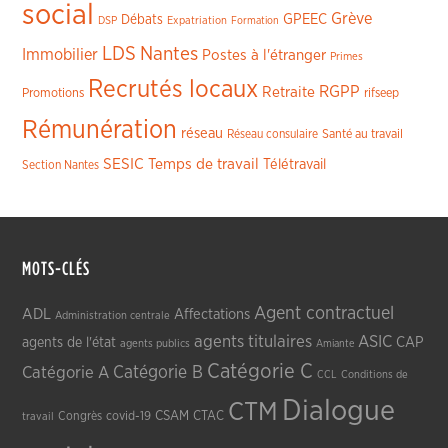
social
Grève
GPEEC
Débats
DSP
Expatriation
Formation
LDS
Nantes
Immobilier
Postes à l'étranger
Primes
Recrutés locaux
RGPP
Retraite
Promotions
rifseep
Rémunération
réseau
Réseau consulaire
Santé au travail
SESIC
Temps de travail
Télétravail
Section Nantes
MOTS-CLÉS
Agent contractuel
ADL
Affectations
Administration centrale
agents titulaires
ASIC
CAP
agents de l'état
agents publics
Amiante
Catégorie C
Catégorie A
Catégorie B
CCL
Conditions de
Dialogue
CTM
CSAM
CTAC
Congrès
covid-19
travail