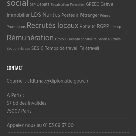
social
Grève
GPEEC
Débats
DSP
Expatriation
Formation
LDS
Nantes
Immobilier
Postes à l'étranger
Primes
Recrutés locaux
RGPP
Retraite
Promotions
rifseep
Rémunération
réseau
Réseau consulaire
Santé au travail
SESIC
Temps de travail
Télétravail
Section Nantes
CONTACT
Courriel : cfdt.mae@diplomatie.gouv.fr
A Paris :
57 bd des Invalides
75007 Paris
Appelez nous au 01 53 69 37 00