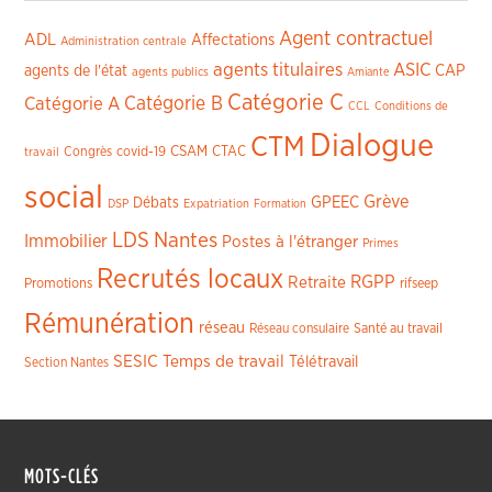
Agent contractuel
ADL
Affectations
Administration centrale
agents titulaires
ASIC
CAP
agents de l'état
agents publics
Amiante
Catégorie C
Catégorie A
Catégorie B
CCL
Conditions de
Dialogue
CTM
CSAM
CTAC
Congrès
covid-19
travail
social
Grève
GPEEC
Débats
DSP
Expatriation
Formation
LDS
Nantes
Immobilier
Postes à l'étranger
Primes
Recrutés locaux
RGPP
Retraite
Promotions
rifseep
Rémunération
réseau
Réseau consulaire
Santé au travail
SESIC
Temps de travail
Télétravail
Section Nantes
MOTS-CLÉS