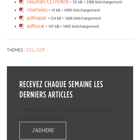
resultatCCL170409
• 30 kB • 3188 téléchargement
charteelu
• 41 kB • 1499 téléchargement
pdfexpat
• 134 kB • 1466 téléchargement
pdflocal
• 147 kB • 1493 téléchargement
THÈMES :
CCL
,
CCP
RECEVEZ CHAQUE SEMAINE LES
DERNIERS ARTICLES
Adhérez à la CFDT-MAE et recevez chaque
semaine nos articles.
J'ADHÈRE