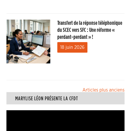
Transfert de la réponse téléphonique
du SCEC vers SFC : Une réforme «
perdant-perdant » !
18 juin 2026
Navigation
Articles plus anciens
MARYLISE LÉON PRÉSENTE LA CFDT
des
articles
Lecteur
vidéo