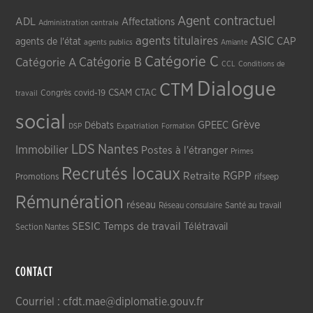
Agent contractuel
ADL
Affectations
Administration centrale
agents titulaires
ASIC
CAP
agents de l'état
agents publics
Amiante
Catégorie C
Catégorie A
Catégorie B
CCL
Conditions de
Dialogue
CTM
CSAM
CTAC
Congrès
covid-19
travail
social
Grève
GPEEC
Débats
DSP
Expatriation
Formation
LDS
Nantes
Immobilier
Postes à l'étranger
Primes
Recrutés locaux
RGPP
Retraite
Promotions
rifseep
Rémunération
réseau
Réseau consulaire
Santé au travail
SESIC
Temps de travail
Télétravail
Section Nantes
CONTACT
Courriel : cfdt.mae@diplomatie.gouv.fr