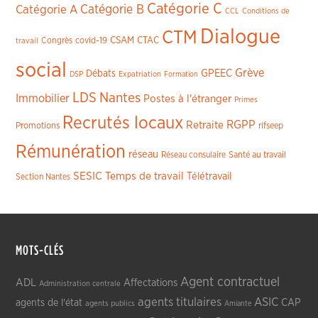
Catégorie C
Catégorie A
Catégorie B
CCL
Conditions de
Dialogue
CTM
CSAM
CTAC
Congrès
covid-19
travail
social
Grève
GPEEC
Débats
DSP
Expatriation
Formation
LDS
Nantes
Immobilier
Postes à l'étranger
Primes
Recrutés locaux
RGPP
Retraite
Promotions
rifseep
Rémunération
réseau
Réseau consulaire
Santé au travail
SESIC
Temps de travail
Télétravail
Section Nantes
MOTS-CLÉS
Agent contractuel
ADL
Affectations
Administration centrale
agents titulaires
ASIC
CAP
agents de l'état
agents publics
Amiante