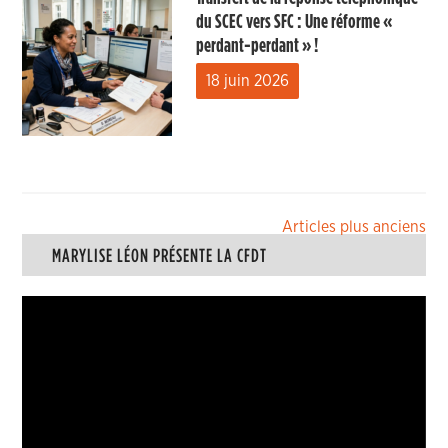
du SCEC vers SFC : Une réforme «
perdant-perdant » !
18 juin 2026
Navigation
Articles plus anciens
MARYLISE LÉON PRÉSENTE LA CFDT
des
articles
Lecteur
vidéo