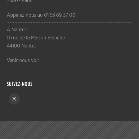
75007 Paris
Appelez nous au 01 53 69 37 00
A Nantes :
11 rue de la Maison Blanche
44100 Nantes
Venir nous voir
SUIVEZ-NOUS