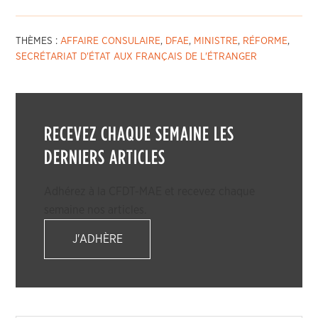
THÈMES :
AFFAIRE CONSULAIRE
,
DFAE
,
MINISTRE
,
RÉFORME
,
SECRÉTARIAT D'ÉTAT AUX FRANÇAIS DE L'ÉTRANGER
RECEVEZ CHAQUE SEMAINE LES
DERNIERS ARTICLES
Adhérez à la CFDT-MAE et recevez chaque
semaine nos articles.
J'ADHÈRE