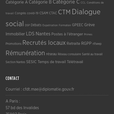
Catégorie C
Catégorie A
Catégorie B
CCL
Conditions de
Dialogue
CTM
CSAM
CTAC
Congrès
covid-19
travail
social
Grève
GPEEC
Débats
DSP
Expatriation
Formation
LDS
Nantes
Immobilier
Postes à l'étranger
Primes
Recrutés locaux
RGPP
Retraite
Promotions
rifseep
Rémunération
réseau
Réseau consulaire
Santé au travail
SESIC
Temps de travail
Télétravail
Section Nantes
CONTACT
Courriel : cfdt.mae@diplomatie.gouv.fr
A Paris :
57 bd des Invalides