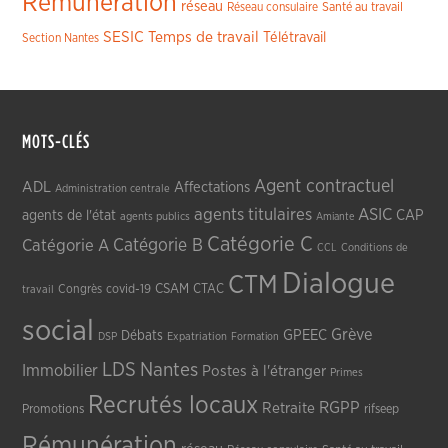
Rémunération
réseau
Réseau consulaire
Santé au travail
SESIC
Temps de travail
Télétravail
Section Nantes
MOTS-CLÉS
Agent contractuel
ADL
Affectations
Administration centrale
agents titulaires
ASIC
CAP
agents de l'état
agents publics
Amiante
Catégorie C
Catégorie A
Catégorie B
CCL
Conditions de
Dialogue
CTM
CSAM
CTAC
Congrès
covid-19
travail
social
Grève
GPEEC
Débats
DSP
Expatriation
Formation
LDS
Nantes
Immobilier
Postes à l'étranger
Primes
Recrutés locaux
RGPP
Retraite
Promotions
rifseep
Rémunération