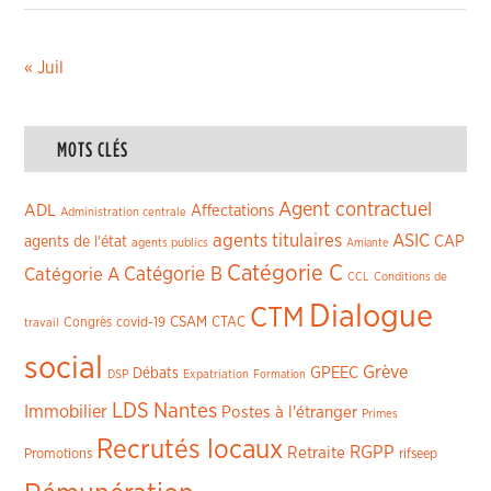
« Juil
MOTS CLÉS
Agent contractuel
ADL
Affectations
Administration centrale
agents titulaires
ASIC
CAP
agents de l'état
agents publics
Amiante
Catégorie C
Catégorie A
Catégorie B
CCL
Conditions de
Dialogue
CTM
CSAM
CTAC
Congrès
covid-19
travail
social
Grève
GPEEC
Débats
DSP
Expatriation
Formation
LDS
Nantes
Immobilier
Postes à l'étranger
Primes
Recrutés locaux
RGPP
Retraite
Promotions
rifseep