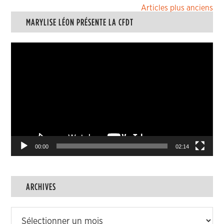
Navigation
Articles plus anciens
MARYLISE LÉON PRÉSENTE LA CFDT
des
articles
Lecteur
vidéo
00:00
02:14
ARCHIVES
Archives