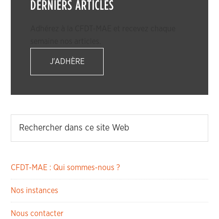
DERNIERS ARTICLES
Adhérez à la CFDT-MAE et recevez chaque
semaine nos articles.
J'ADHÈRE
CFDT-MAE : Qui sommes-nous ?
Nos instances
Nous contacter