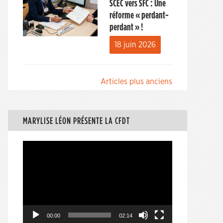
SCEC vers SFC : Une
réforme « perdant-
perdant » !
18 juin 2026
Navigation
Articles plus anciens
des
articles
MARYLISE LÉON PRÉSENTE LA CFDT
Lecteur
vidéo
00:00
02:14