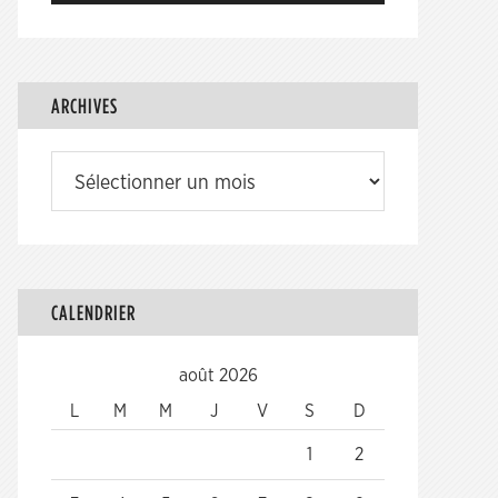
ARCHIVES
Archives
CALENDRIER
août 2026
L
M
M
J
V
S
D
1
2