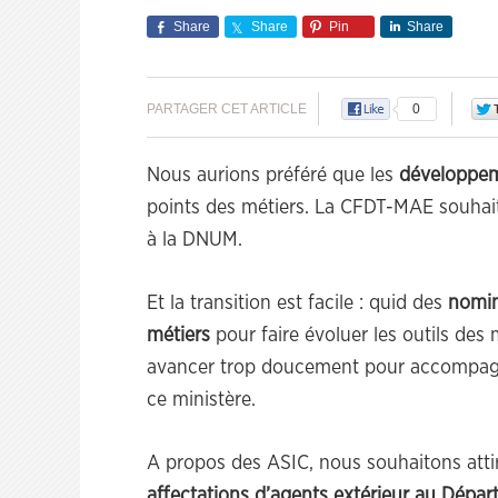
Share
Share
Pin
Share
PARTAGER CET ARTICLE
0
Nous aurions préféré que les
développem
points des métiers. La CFDT-MAE souhait
à la DNUM.
Et la transition est facile : quid des
nomin
métiers
pour faire évoluer les outils des 
avancer trop doucement pour accompagn
ce ministère.
A propos des ASIC, nous souhaitons attire
affectations d’agents extérieur au Dépa