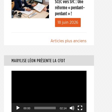
SCEC vers SFC : Une
réforme « perdant-
perdant » !
18 juin 2026
Navigation
Articles plus anciens
des
articles
MARYLISE LÉON PRÉSENTE LA CFDT
Lecteur
vidéo
00:00
02:14