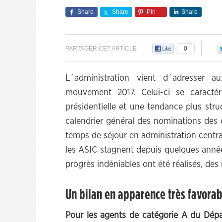
Share
Share
Pin
Share
PARTAGER CET ARTICLE
0
L´administration vient d´adresser au
mouvement 2017. Celui-ci se caracté
présidentielle et une tendance plus struc
calendrier général des nominations des c
temps de séjour en administration centra
les ASIC stagnent depuis quelques année
progrès indéniables ont été réalisés, de
Un bilan en apparence très favora
Pour les agents de catégorie A du Dépa