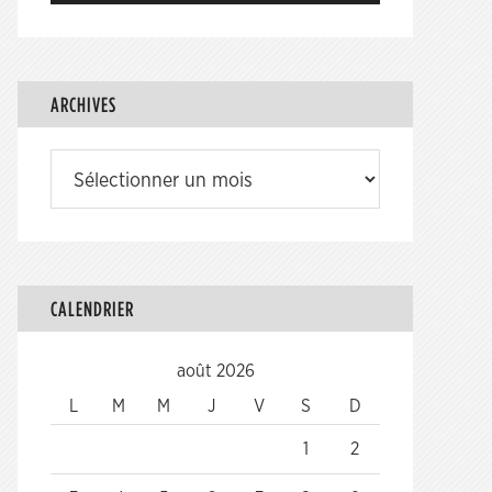
ARCHIVES
Archives
CALENDRIER
août 2026
L
M
M
J
V
S
D
1
2