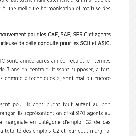
es ASIC pâtissent manifestement d´un manque de
r à une meilleure harmonisation et maîtrise des
mouvement pour les CAE, SAE, SESIC et agents
oucieuse de celle conduite pour les SCH et ASIC.
ASIC sont, année après année, recalés en termes
e 3 ans en centrale, laissant supposer, à tort,
es comme « techniques », sont mal ou encore
pèsent peu, ils contribuent tout autant au bon
ranger. Ils représentent en effet 970 agents au
e marginale en catégorie d’emploi G2 de ces
la totalité des emplois G2 et leur coût marginal