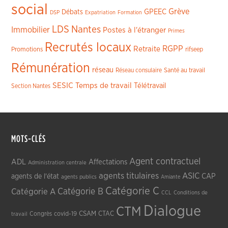
social
Grève
GPEEC
Débats
DSP
Expatriation
Formation
LDS
Nantes
Immobilier
Postes à l'étranger
Primes
Recrutés locaux
RGPP
Retraite
Promotions
rifseep
Rémunération
réseau
Réseau consulaire
Santé au travail
SESIC
Temps de travail
Télétravail
Section Nantes
MOTS-CLÉS
Agent contractuel
ADL
Affectations
Administration centrale
agents titulaires
ASIC
CAP
agents de l'état
agents publics
Amiante
Catégorie C
Catégorie A
Catégorie B
CCL
Conditions de
Dialogue
CTM
CSAM
CTAC
Congrès
covid-19
travail