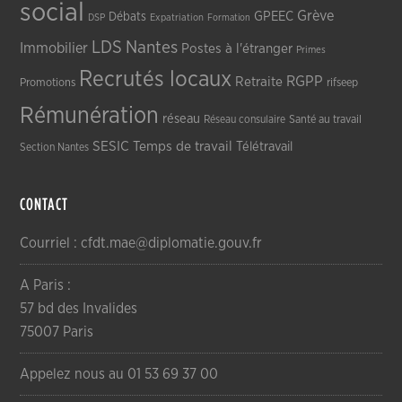
social
Grève
GPEEC
Débats
DSP
Expatriation
Formation
LDS
Nantes
Immobilier
Postes à l'étranger
Primes
Recrutés locaux
RGPP
Retraite
Promotions
rifseep
Rémunération
réseau
Réseau consulaire
Santé au travail
SESIC
Temps de travail
Télétravail
Section Nantes
CONTACT
Courriel : cfdt.mae@diplomatie.gouv.fr
A Paris :
57 bd des Invalides
75007 Paris
Appelez nous au 01 53 69 37 00