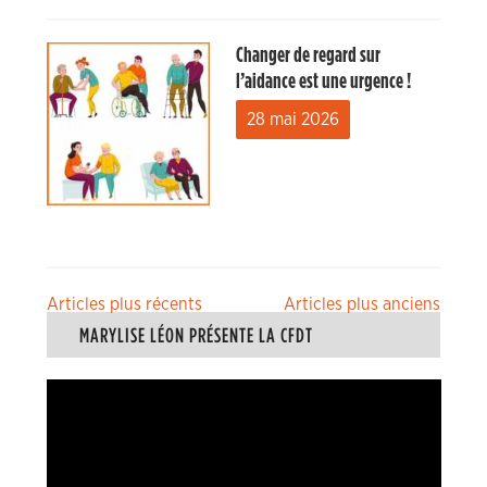
Changer de regard sur
l’aidance est une urgence !
28 mai 2026
Navigation
Articles plus récents
Articles plus anciens
MARYLISE LÉON PRÉSENTE LA CFDT
des
articles
Lecteur
vidéo