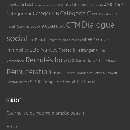
agents titulaires
ASIC
CAP
agents de l'état
agents publics
Amiante
Catégorie C
Catégorie A
Catégorie B
CCL
Conditions de
Dialogue
CTM
CSAM
CTAC
Congrès
covid-19
travail
social
Grève
GPEEC
Débats
DSP
Expatriation
Formation
LDS
Nantes
Immobilier
Postes à l'étranger
Primes
Recrutés locaux
RGPP
Retraite
Promotions
rifseep
Rémunération
réseau
Réseau consulaire
Santé au travail
SESIC
Temps de travail
Télétravail
Section Nantes
CONTACT
Courriel : cfdt.mae@diplomatie.gouv.fr
A Paris :