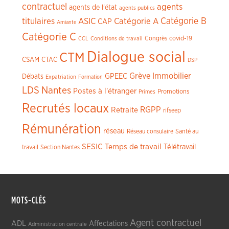
contractuel
agents
agents de l'état
agents publics
titulaires
ASIC
Catégorie A
Catégorie B
CAP
Amiante
Catégorie C
Congrès
covid-19
CCL
Conditions de travail
Dialogue social
CTM
CSAM
CTAC
DSP
Grève
Immobilier
GPEEC
Débats
Expatriation
Formation
LDS
Nantes
Postes à l'étranger
Promotions
Primes
Recrutés locaux
RGPP
Retraite
rifseep
Rémunération
réseau
Réseau consulaire
Santé au
SESIC
Temps de travail
Télétravail
travail
Section Nantes
MOTS-CLÉS
Agent contractuel
ADL
Affectations
Administration centrale