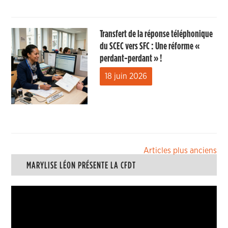
Transfert de la réponse téléphonique
du SCEC vers SFC : Une réforme «
perdant-perdant » !
18 juin 2026
Navigation
Articles plus anciens
MARYLISE LÉON PRÉSENTE LA CFDT
des
articles
Lecteur
vidéo