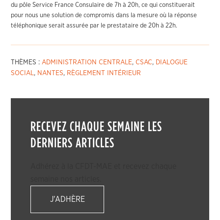
du pôle Service France Consulaire de 7h à 20h, ce qui constituerait
pour nous une solution de compromis dans la mesure où la réponse
téléphonique serait assurée par le prestataire de 20h à 22h.
THÈMES :
ADMINISTRATION CENTRALE
,
CSAC
,
DIALOGUE
SOCIAL
,
NANTES
,
RÈGLEMENT INTÉRIEUR
RECEVEZ CHAQUE SEMAINE LES
DERNIERS ARTICLES
Adhérez à la CFDT-MAE et recevez chaque
semaine nos articles.
J'ADHÈRE