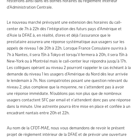
resterions ainsi dans les bornes horaires du règlement intérieur
d’Administration Centrale.
Le nouveau marché prévoyant une extension des horaires du call-
center de 7h à 22h dès l’intégration des futurs pays d’Amérique et
d’Asie la DFAE à, en réalité, d’ores et déjà l’assurance que le
prestataire assurera une réponse systématique aux usagers sur les
appels de niveau 1 de 20h à 22h. Lorsque France Consulaire ouvrira à
7h à Nantes, il sera 15h à Tokyo et lorsqu’il fermera à 20h, il sera 15h à
New-York ou à Montréal mais le call-center leur répondra jusqu’à 17h.
Les collègues opérant au niveau 2 pourront rappeler le cas échéant à la
demande du niveau 1 les usagers d’Amérique du Nord dès leur arrivée
le lendemain à 7h. Nos compatriotes posant une question relevant du
niveau 2, plus complexe que la moyenne, ne s’attendent pas à avoir
une réponse immédiate. N’oublions pas non plus que de nombreux
usagers contactent SFC par email et n’attendent donc pas une réponse
dans la minute. Une astreinte pourra être mise en place et confiée à un
encadrant nantais entre 20h et 22h.
Au nom de la CFDT-MAE, nous vous demandons de revoir le présent
projet de règlement intérieur de la DFAE et de prévoir une ouverture