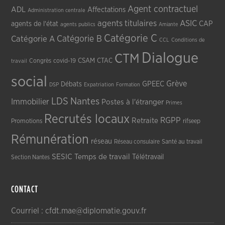
Agent contractuel
ADL
Affectations
Administration centrale
agents titulaires
ASIC
CAP
agents de l'état
agents publics
Amiante
Catégorie C
Catégorie A
Catégorie B
CCL
Conditions de
Dialogue
CTM
CSAM
CTAC
Congrès
covid-19
travail
social
Grève
GPEEC
Débats
DSP
Expatriation
Formation
LDS
Nantes
Immobilier
Postes à l'étranger
Primes
Recrutés locaux
RGPP
Retraite
Promotions
rifseep
Rémunération
réseau
Réseau consulaire
Santé au travail
SESIC
Temps de travail
Télétravail
Section Nantes
CONTACT
Courriel : cfdt.mae@diplomatie.gouv.fr