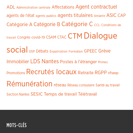
Agent contractuel
ADL
Affectations
Administration centrale
agents titulaires
ASIC
CAP
agents de l'état
agents publics
Amiante
Catégorie C
Catégorie A
Catégorie B
CCL
Conditions de
Dialogue
CTM
CSAM
CTAC
Congrès
covid-19
travail
social
Grève
GPEEC
Débats
DSP
Expatriation
Formation
LDS
Nantes
Immobilier
Postes à l'étranger
Primes
Recrutés locaux
RGPP
Retraite
Promotions
rifseep
Rémunération
réseau
Réseau consulaire
Santé au travail
SESIC
Temps de travail
Télétravail
Section Nantes
MOTS-CLÉS