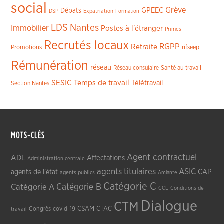
social
Grève
GPEEC
Débats
DSP
Expatriation
Formation
LDS
Nantes
Immobilier
Postes à l'étranger
Primes
Recrutés locaux
RGPP
Retraite
Promotions
rifseep
Rémunération
réseau
Réseau consulaire
Santé au travail
SESIC
Temps de travail
Télétravail
Section Nantes
MOTS-CLÉS
Agent contractuel
ADL
Affectations
Administration centrale
agents titulaires
ASIC
CAP
agents de l'état
agents publics
Amiante
Catégorie C
Catégorie A
Catégorie B
CCL
Conditions de
Dialogue
CTM
CSAM
CTAC
Congrès
covid-19
travail