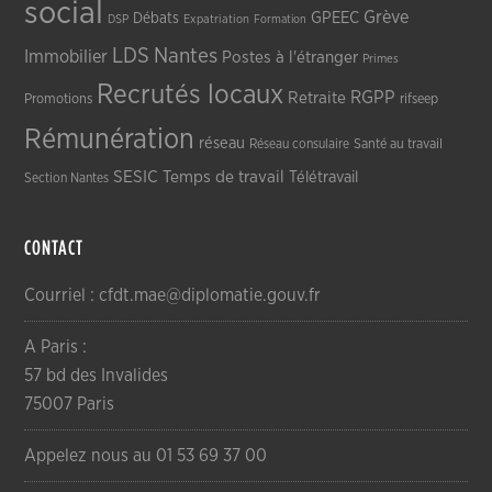
social
Grève
GPEEC
Débats
DSP
Expatriation
Formation
LDS
Nantes
Immobilier
Postes à l'étranger
Primes
Recrutés locaux
RGPP
Retraite
Promotions
rifseep
Rémunération
réseau
Réseau consulaire
Santé au travail
SESIC
Temps de travail
Télétravail
Section Nantes
CONTACT
Courriel : cfdt.mae@diplomatie.gouv.fr
A Paris :
57 bd des Invalides
75007 Paris
Appelez nous au 01 53 69 37 00