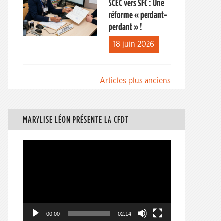
SCEC vers SFC : Une
réforme « perdant-
perdant » !
18 juin 2026
Navigation
Articles plus anciens
des
articles
MARYLISE LÉON PRÉSENTE LA CFDT
Lecteur
vidéo
00:00
02:14