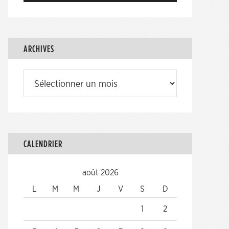
ARCHIVES
Archives
CALENDRIER
août 2026
L
M
M
J
V
S
D
1
2