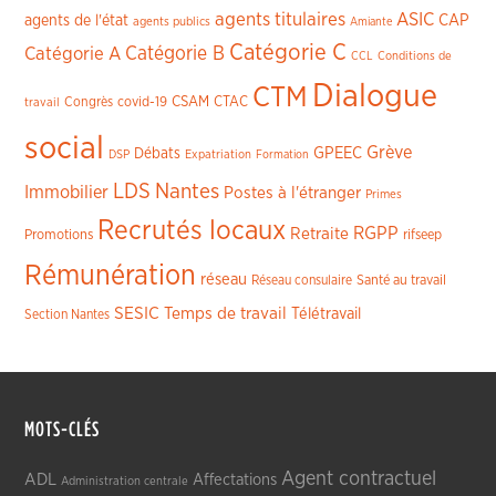
agents titulaires
ASIC
CAP
agents de l'état
agents publics
Amiante
Catégorie C
Catégorie A
Catégorie B
CCL
Conditions de
Dialogue
CTM
CSAM
CTAC
Congrès
covid-19
travail
social
Grève
GPEEC
Débats
DSP
Expatriation
Formation
LDS
Nantes
Immobilier
Postes à l'étranger
Primes
Recrutés locaux
RGPP
Retraite
Promotions
rifseep
Rémunération
réseau
Réseau consulaire
Santé au travail
SESIC
Temps de travail
Télétravail
Section Nantes
MOTS-CLÉS
Agent contractuel
ADL
Affectations
Administration centrale