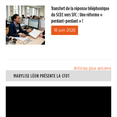
Transfert de la réponse téléphonique
du SCEC vers SFC : Une réforme «
perdant-perdant » !
18 juin 2026
Navigation
Articles plus anciens
MARYLISE LÉON PRÉSENTE LA CFDT
des
articles
Lecteur
vidéo