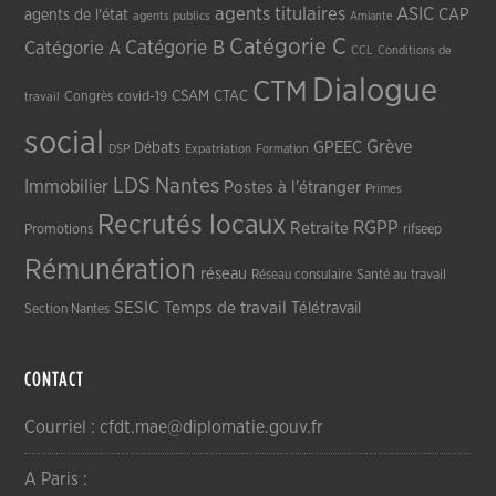
agents titulaires
ASIC
CAP
agents de l'état
agents publics
Amiante
Catégorie C
Catégorie A
Catégorie B
CCL
Conditions de
Dialogue
CTM
CSAM
CTAC
Congrès
covid-19
travail
social
Grève
GPEEC
Débats
DSP
Expatriation
Formation
LDS
Nantes
Immobilier
Postes à l'étranger
Primes
Recrutés locaux
RGPP
Retraite
Promotions
rifseep
Rémunération
réseau
Réseau consulaire
Santé au travail
SESIC
Temps de travail
Télétravail
Section Nantes
CONTACT
Courriel : cfdt.mae@diplomatie.gouv.fr
A Paris :