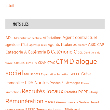
« Juil
MOTS CLÉS
Agent contractuel
ADL
Affectations
Administration centrale
agents titulaires
ASIC
CAP
agents de l'état
agents publics
Amiante
Catégorie C
Catégorie A
Catégorie B
CCL
Conditions de
Dialogue
CTM
CSAM
CTAC
Congrès
covid-19
travail
social
Grève
GPEEC
Débats
DSP
Expatriation
Formation
LDS
Nantes
Immobilier
Postes à l'étranger
Primes
Recrutés locaux
RGPP
Retraite
Promotions
rifseep
Rémunération
réseau
Réseau consulaire
Santé au travail
SESIC
Temps de travail
Télétravail
Section Nantes