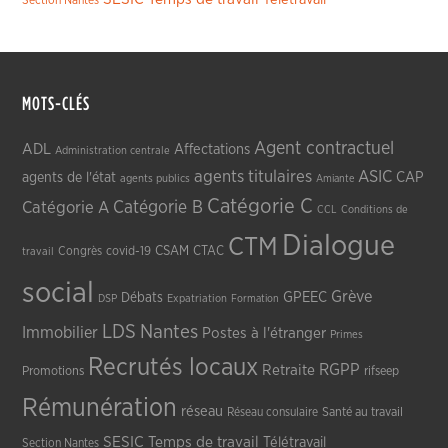
MOTS-CLÉS
Agent contractuel
ADL
Affectations
Administration centrale
agents titulaires
ASIC
CAP
agents de l'état
agents publics
Amiante
Catégorie C
Catégorie A
Catégorie B
CCL
Conditions de
Dialogue
CTM
CSAM
CTAC
Congrès
covid-19
travail
social
Grève
GPEEC
Débats
DSP
Expatriation
Formation
LDS
Nantes
Immobilier
Postes à l'étranger
Primes
Recrutés locaux
RGPP
Retraite
Promotions
rifseep
Rémunération
réseau
Réseau consulaire
Santé au travail
SESIC
Temps de travail
Télétravail
Section Nantes