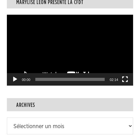
MARYLISE LÉON PRÉSENTE LA CFDT
des
articles
Lecteur
vidéo
00:00
02:14
ARCHIVES
Archives