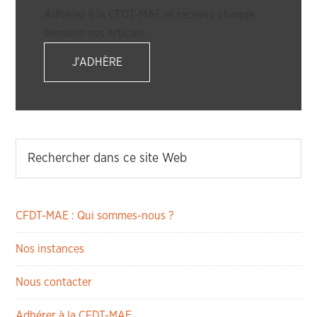
Adhérez à la CFDT-MAE et recevez chaque
semaine nos articles.
J'ADHÈRE
CFDT-MAE : Qui sommes-nous ?
Nos instances
Nous contacter
Adhérer à la CFDT-MAE