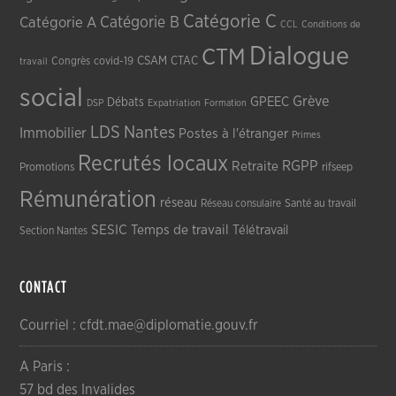
Catégorie C
Catégorie A
Catégorie B
CCL
Conditions de
Dialogue
CTM
CSAM
CTAC
Congrès
covid-19
travail
social
Grève
GPEEC
Débats
DSP
Expatriation
Formation
LDS
Nantes
Immobilier
Postes à l'étranger
Primes
Recrutés locaux
RGPP
Retraite
Promotions
rifseep
Rémunération
réseau
Réseau consulaire
Santé au travail
SESIC
Temps de travail
Télétravail
Section Nantes
CONTACT
Courriel : cfdt.mae@diplomatie.gouv.fr
A Paris :
57 bd des Invalides