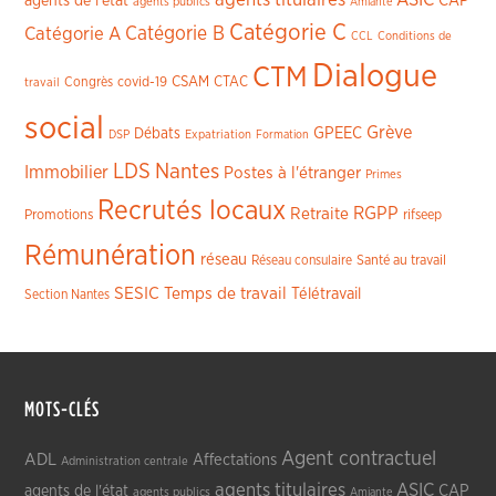
CAP
agents de l'état
agents publics
Amiante
Catégorie C
Catégorie A
Catégorie B
CCL
Conditions de
Dialogue
CTM
CSAM
CTAC
Congrès
covid-19
travail
social
Grève
GPEEC
Débats
DSP
Expatriation
Formation
LDS
Nantes
Immobilier
Postes à l'étranger
Primes
Recrutés locaux
RGPP
Retraite
Promotions
rifseep
Rémunération
réseau
Réseau consulaire
Santé au travail
SESIC
Temps de travail
Télétravail
Section Nantes
MOTS-CLÉS
Agent contractuel
ADL
Affectations
Administration centrale
agents titulaires
ASIC
CAP
agents de l'état
agents publics
Amiante