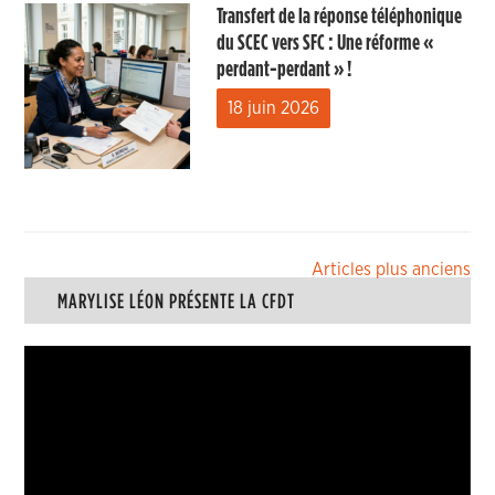
Transfert de la réponse téléphonique
du SCEC vers SFC : Une réforme «
perdant-perdant » !
18 juin 2026
Navigation
Articles plus anciens
MARYLISE LÉON PRÉSENTE LA CFDT
des
articles
Lecteur
vidéo