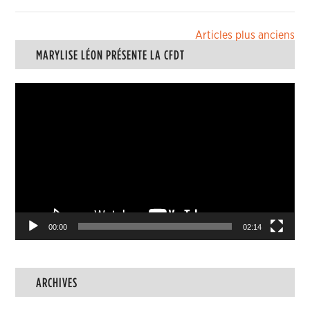
Navigation
Articles plus anciens
MARYLISE LÉON PRÉSENTE LA CFDT
des
articles
Lecteur
vidéo
00:00
02:14
ARCHIVES