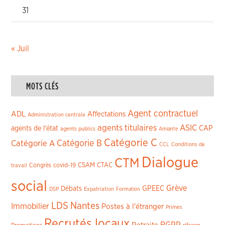
31
« Juil
MOTS CLÉS
Agent contractuel
ADL
Affectations
Administration centrale
agents titulaires
ASIC
CAP
agents de l'état
agents publics
Amiante
Catégorie C
Catégorie A
Catégorie B
CCL
Conditions de
Dialogue
CTM
CSAM
CTAC
Congrès
covid-19
travail
social
Grève
GPEEC
Débats
DSP
Expatriation
Formation
LDS
Nantes
Immobilier
Postes à l'étranger
Primes
Recrutés locaux
RGPP