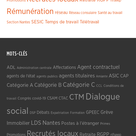
Retraite
Promotions
rifseep
Rémunération
réseau
Réseau consulaire
Santé au travail
SESIC
Temps de travail
Télétravail
Section Nantes
MOTS-CLÉS
Agent contractuel
ADL
Affectations
Administration centrale
agents titulaires
ASIC
CAP
agents de l'état
agents publics
Amiante
Catégorie C
Catégorie A
Catégorie B
CCL
Conditions de
Dialogue
CTM
CSAM
CTAC
Congrès
covid-19
travail
social
Grève
GPEEC
Débats
DSP
Expatriation
Formation
LDS
Nantes
Immobilier
Postes à l'étranger
Primes
Recrutés locaux
RGPP
Retraite
Promotions
rifseep