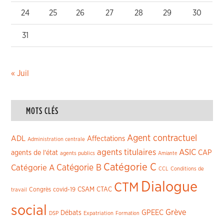
24
25
26
27
28
29
30
31
« Juil
MOTS CLÉS
Agent contractuel
ADL
Affectations
Administration centrale
agents titulaires
ASIC
CAP
agents de l'état
agents publics
Amiante
Catégorie C
Catégorie A
Catégorie B
CCL
Conditions de
Dialogue
CTM
CSAM
CTAC
Congrès
covid-19
travail
social
Grève
GPEEC
Débats
DSP
Expatriation
Formation