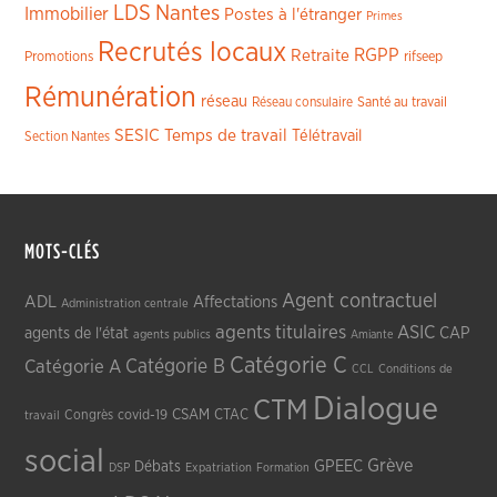
LDS
Nantes
Immobilier
Postes à l'étranger
Primes
Recrutés locaux
RGPP
Retraite
Promotions
rifseep
Rémunération
réseau
Réseau consulaire
Santé au travail
SESIC
Temps de travail
Télétravail
Section Nantes
MOTS-CLÉS
Agent contractuel
ADL
Affectations
Administration centrale
agents titulaires
ASIC
CAP
agents de l'état
agents publics
Amiante
Catégorie C
Catégorie A
Catégorie B
CCL
Conditions de
Dialogue
CTM
CSAM
CTAC
Congrès
covid-19
travail
social
Grève
GPEEC
Débats
DSP
Expatriation
Formation