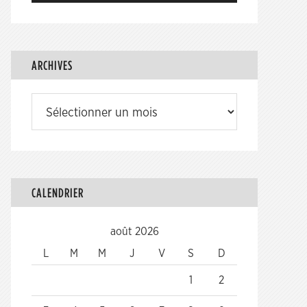
ARCHIVES
Archives
CALENDRIER
août 2026
L
M
M
J
V
S
D
1
2