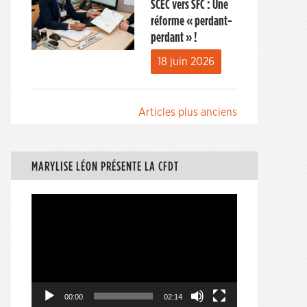
SCEC vers SFC : Une
réforme « perdant-
perdant » !
18 juin 2026
Navigation
Articles plus anciens
des
articles
MARYLISE LÉON PRÉSENTE LA CFDT
Lecteur
vidéo
00:00
02:14