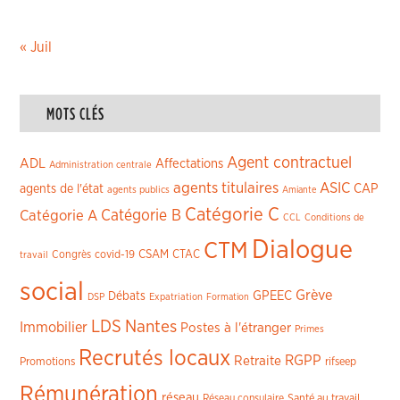
« Juil
MOTS CLÉS
Agent contractuel
ADL
Affectations
Administration centrale
agents titulaires
ASIC
CAP
agents de l'état
agents publics
Amiante
Catégorie C
Catégorie A
Catégorie B
CCL
Conditions de
Dialogue
CTM
CSAM
CTAC
Congrès
covid-19
travail
social
Grève
GPEEC
Débats
DSP
Expatriation
Formation
LDS
Nantes
Immobilier
Postes à l'étranger
Primes
Recrutés locaux
RGPP
Retraite
Promotions
rifseep
Rémunération
réseau
Réseau consulaire
Santé au travail