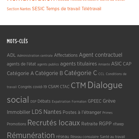
SESIC
Temps de travail
Télétravail
Section Nantes
MOTS-CLÉS
Agent contractuel
ADL
Affectations
Administration centrale
agents titulaires
ASIC
CAP
agents de l'état
agents publics
Amiante
Catégorie C
Catégorie A
Catégorie B
CCL
Conditions de
Dialogue
CTM
CSAM
CTAC
Congrès
covid-19
travail
social
Grève
GPEEC
Débats
DSP
Expatriation
Formation
LDS
Nantes
Immobilier
Postes à l'étranger
Primes
Recrutés locaux
RGPP
Retraite
Promotions
rifseep
Rémunération
réseau
Réseau consulaire
Santé au travail