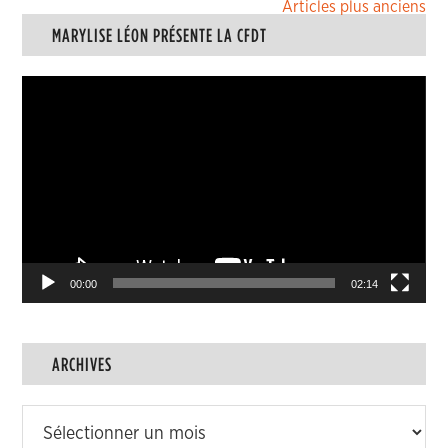
Navigation
Articles plus anciens
MARYLISE LÉON PRÉSENTE LA CFDT
des
articles
Lecteur
vidéo
00:00
02:14
ARCHIVES
Archives