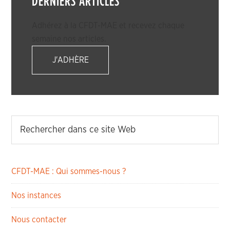
DERNIERS ARTICLES
Adhérez à la CFDT-MAE et recevez chaque
semaine nos articles.
J'ADHÈRE
CFDT-MAE : Qui sommes-nous ?
Nos instances
Nous contacter