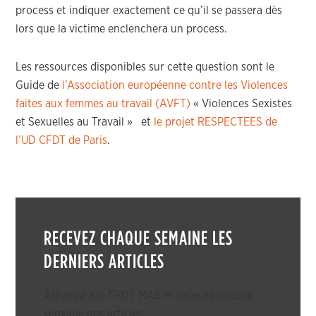
process et indiquer exactement ce qu’il se passera dès
lors que la victime enclenchera un process.
Les ressources disponibles sur cette question sont le
Guide de
l’Association européenne contre les Violences
faites aux femmes au travail (AVFT)
« Violences Sexistes
et Sexuelles au Travail » et
le projet RESPECTEES de
l’UD CFDT de Paris
.
RECEVEZ CHAQUE SEMAINE LES
DERNIERS ARTICLES
Adhérez à la CFDT-MAE et recevez chaque
semaine nos articles.