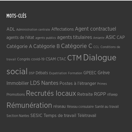
MOTS-CLÉS
Agent contractuel
ADL
Affectations
Administration centrale
agents titulaires
ASIC
CAP
agents de l'état
agents publics
Amiante
Catégorie C
Catégorie A
Catégorie B
CCL
Conditions de
Dialogue
CTM
CSAM
CTAC
Congrès
covid-19
travail
social
Grève
GPEEC
Débats
DSP
Expatriation
Formation
LDS
Nantes
Immobilier
Postes à l'étranger
Primes
Recrutés locaux
RGPP
Retraite
Promotions
rifseep
Rémunération
réseau
Réseau consulaire
Santé au travail
SESIC
Temps de travail
Télétravail
Section Nantes