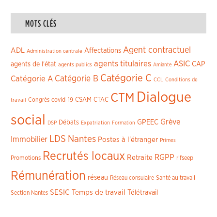
MOTS CLÉS
Agent contractuel
ADL
Affectations
Administration centrale
agents titulaires
ASIC
CAP
agents de l'état
agents publics
Amiante
Catégorie C
Catégorie A
Catégorie B
CCL
Conditions de
Dialogue
CTM
CSAM
CTAC
Congrès
covid-19
travail
social
Grève
GPEEC
Débats
DSP
Expatriation
Formation
LDS
Nantes
Immobilier
Postes à l'étranger
Primes
Recrutés locaux
RGPP
Retraite
Promotions
rifseep
Rémunération
réseau
Réseau consulaire
Santé au travail
SESIC
Temps de travail
Télétravail
Section Nantes