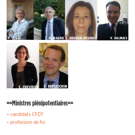
==Ministres plénipotentiaires==
–
candidats CFDT
–
profession de foi