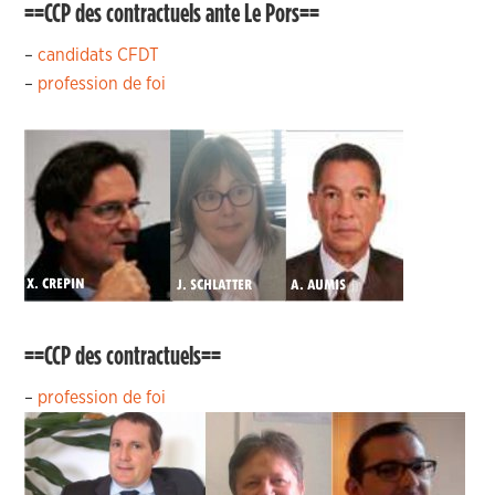
==CCP des contractuels ante Le Pors==
–
candidats CFDT
–
profession de foi
==CCP des contractuels==
–
profession de foi