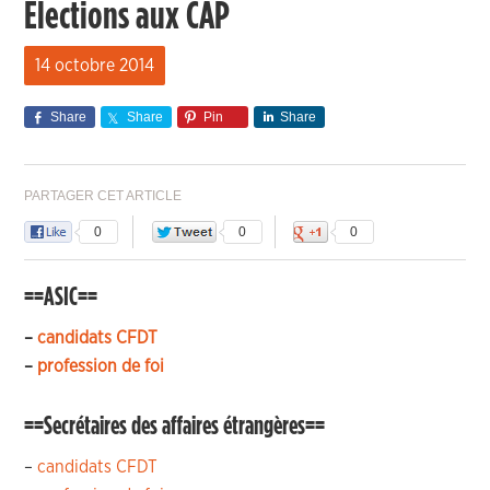
Elections aux CAP
14 octobre 2014
Share
Share
Pin
Share
PARTAGER CET ARTICLE
0
0
0
==ASIC==
–
candidats CFDT
–
profession de foi
==Secrétaires des affaires étrangères==
–
candidats CFDT