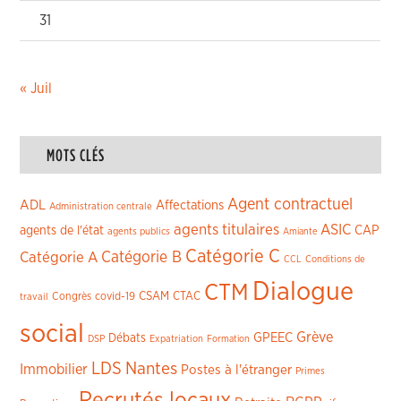
31
« Juil
MOTS CLÉS
Agent contractuel
ADL
Affectations
Administration centrale
agents titulaires
ASIC
CAP
agents de l'état
agents publics
Amiante
Catégorie C
Catégorie A
Catégorie B
CCL
Conditions de
Dialogue
CTM
CSAM
CTAC
Congrès
covid-19
travail
social
Grève
GPEEC
Débats
DSP
Expatriation
Formation
LDS
Nantes
Immobilier
Postes à l'étranger
Primes
Recrutés locaux