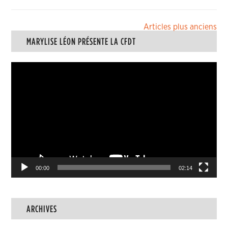
Navigation
Articles plus anciens
MARYLISE LÉON PRÉSENTE LA CFDT
des
articles
Lecteur
vidéo
00:00
02:14
ARCHIVES