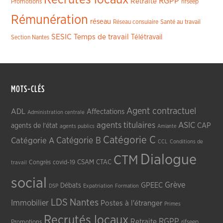
RGPP
Retraite
Promotions
rifseep
Rémunération
réseau
Réseau consulaire
Santé au travail
SESIC
Temps de travail
Télétravail
Section Nantes
MOTS-CLÉS
Agent contractuel
ADL
Affectations
Administration centrale
agents titulaires
ASIC
CAP
agents de l'état
agents publics
Amiante
Catégorie C
Catégorie A
Catégorie B
CCL
Conditions de
Dialogue
CTM
CSAM
CTAC
Congrès
covid-19
travail
social
Grève
GPEEC
Débats
DSP
Expatriation
Formation
LDS
Nantes
Immobilier
Postes à l'étranger
Primes
Recrutés locaux
RGPP
Retraite
Promotions
rifseep