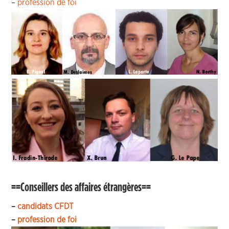
–
profession de foi
==Conseillers des affaires étrangères==
–
candidats CFDT
–
profession de foi