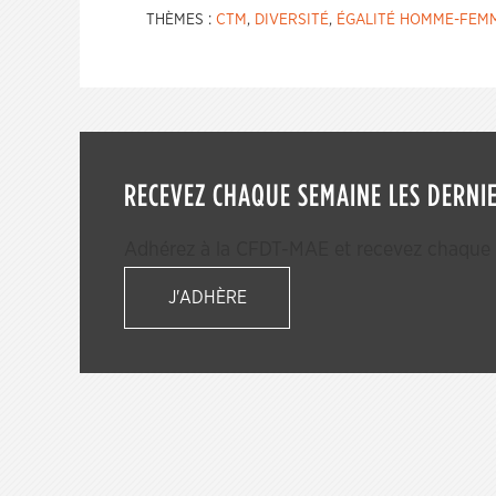
THÈMES :
CTM
,
DIVERSITÉ
,
ÉGALITÉ HOMME-FEM
RECEVEZ CHAQUE SEMAINE LES DERNIE
Adhérez à la CFDT-MAE et recevez chaque s
J'ADHÈRE