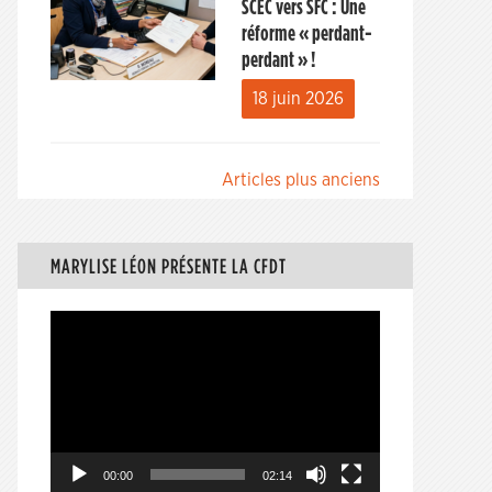
SCEC vers SFC : Une
réforme « perdant-
perdant » !
18 juin 2026
Navigation
Articles plus anciens
des
articles
MARYLISE LÉON PRÉSENTE LA CFDT
Lecteur
vidéo
00:00
02:14