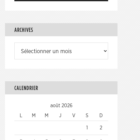
ARCHIVES
Archives
CALENDRIER
août 2026
L
M
M
J
V
S
D
1
2