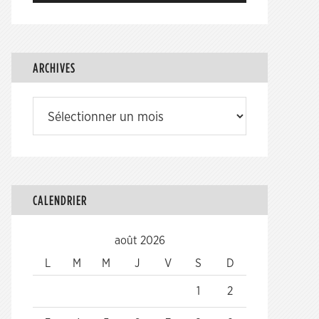
ARCHIVES
Archives
CALENDRIER
août 2026
L
M
M
J
V
S
D
1
2