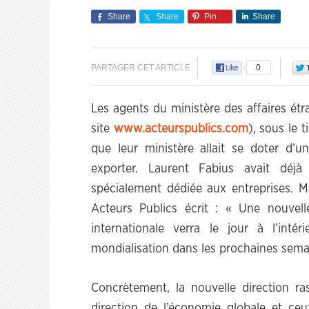
Share
Share
Pin
Share
PARTAGER CET ARTICLE
0
Les agents du ministère des affaires étra
site
www.acteurspublics.com
), sous le 
que leur ministère allait se doter d’un
exporter. Laurent Fabius avait déj
spécialement dédiée aux entreprises. M
Acteurs Publics écrit : « Une nouvell
internationale verra le jour à l’inté
mondialisation dans les prochaines sema
Concrètement, la nouvelle direction ra
direction de l’économie globale et ceu