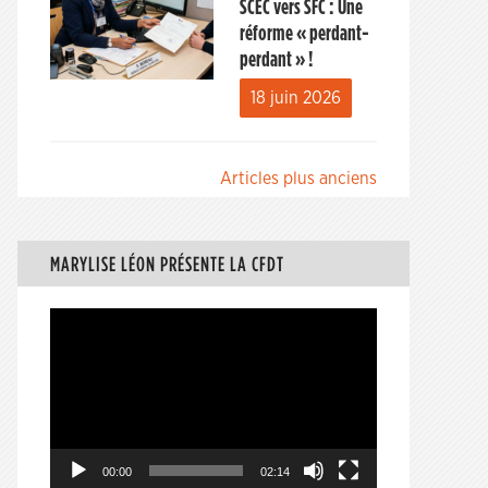
SCEC vers SFC : Une
réforme « perdant-
perdant » !
18 juin 2026
Navigation
Articles plus anciens
des
articles
MARYLISE LÉON PRÉSENTE LA CFDT
Lecteur
vidéo
00:00
02:14