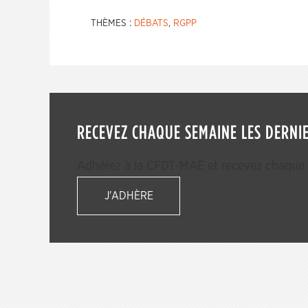
THÈMES :
DÉBATS
,
RGPP
RECEVEZ CHAQUE SEMAINE LES DERNIE
Adhérez à la CFDT-MAE et recevez chaque s
J'ADHÈRE