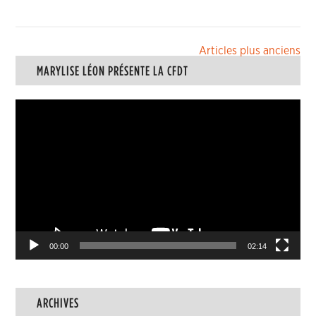
Navigation
Articles plus anciens
MARYLISE LÉON PRÉSENTE LA CFDT
des
articles
Lecteur
vidéo
00:00
02:14
ARCHIVES