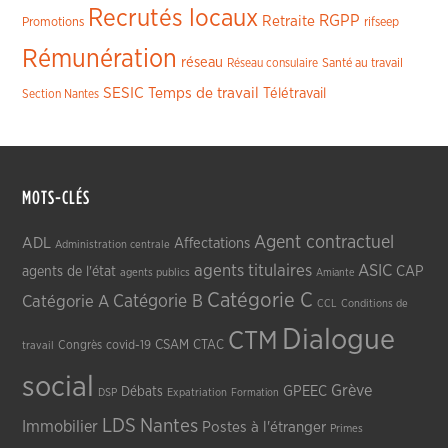
Recrutés locaux
RGPP
Retraite
Promotions
rifseep
Rémunération
réseau
Réseau consulaire
Santé au travail
SESIC
Temps de travail
Télétravail
Section Nantes
MOTS-CLÉS
Agent contractuel
ADL
Affectations
Administration centrale
agents titulaires
ASIC
CAP
agents de l'état
agents publics
Amiante
Catégorie C
Catégorie A
Catégorie B
CCL
Conditions de
Dialogue
CTM
CSAM
CTAC
Congrès
covid-19
travail
social
Grève
GPEEC
Débats
DSP
Expatriation
Formation
LDS
Nantes
Immobilier
Postes à l'étranger
Primes