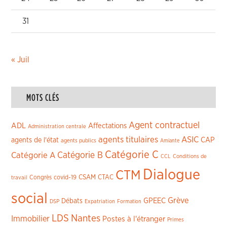
31
« Juil
MOTS CLÉS
Agent contractuel
ADL
Affectations
Administration centrale
agents titulaires
ASIC
CAP
agents de l'état
agents publics
Amiante
Catégorie C
Catégorie A
Catégorie B
CCL
Conditions de
Dialogue
CTM
CSAM
CTAC
Congrès
covid-19
travail
social
Grève
GPEEC
Débats
DSP
Expatriation
Formation
LDS
Nantes
Immobilier
Postes à l'étranger
Primes