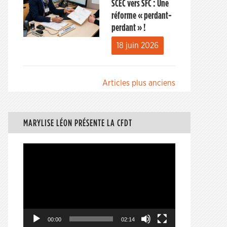
SCEC vers SFC : Une
réforme « perdant-
perdant » !
18 juin 2026
Navigation
Articles plus anciens
des
articles
MARYLISE LÉON PRÉSENTE LA CFDT
Lecteur
vidéo
00:00
02:14