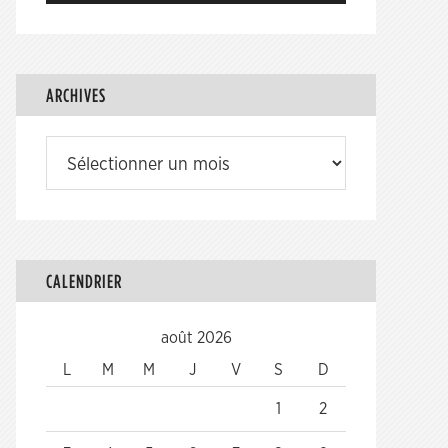
ARCHIVES
Archives
CALENDRIER
août 2026
L
M
M
J
V
S
D
1
2