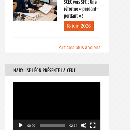
SCEC vers SFC : Une
réforme « perdant-
perdant » !
18 juin 2026
Navigation
Articles plus anciens
des
articles
MARYLISE LÉON PRÉSENTE LA CFDT
Lecteur
vidéo
00:00
02:14