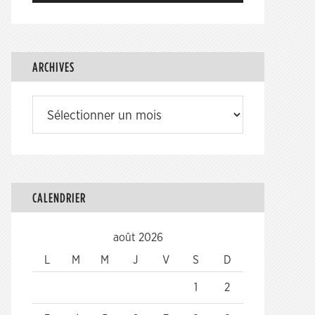
ARCHIVES
Archives
CALENDRIER
août 2026
L
M
M
J
V
S
D
1
2