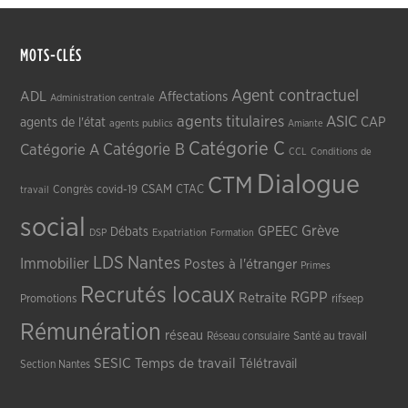
MOTS-CLÉS
Agent contractuel
ADL
Affectations
Administration centrale
agents titulaires
ASIC
CAP
agents de l'état
agents publics
Amiante
Catégorie C
Catégorie A
Catégorie B
CCL
Conditions de
Dialogue
CTM
CSAM
CTAC
Congrès
covid-19
travail
social
Grève
GPEEC
Débats
DSP
Expatriation
Formation
LDS
Nantes
Immobilier
Postes à l'étranger
Primes
Recrutés locaux
RGPP
Retraite
Promotions
rifseep
Rémunération
réseau
Réseau consulaire
Santé au travail
SESIC
Temps de travail
Télétravail
Section Nantes