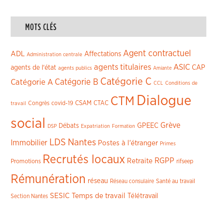
MOTS CLÉS
Agent contractuel
ADL
Affectations
Administration centrale
agents titulaires
ASIC
CAP
agents de l'état
agents publics
Amiante
Catégorie C
Catégorie A
Catégorie B
CCL
Conditions de
Dialogue
CTM
CSAM
CTAC
Congrès
covid-19
travail
social
Grève
GPEEC
Débats
DSP
Expatriation
Formation
LDS
Nantes
Immobilier
Postes à l'étranger
Primes
Recrutés locaux
RGPP
Retraite
Promotions
rifseep
Rémunération
réseau
Réseau consulaire
Santé au travail
SESIC
Temps de travail
Télétravail
Section Nantes