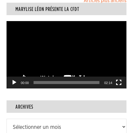
Navigation
Articles plus anciens
MARYLISE LÉON PRÉSENTE LA CFDT
des
articles
Lecteur
vidéo
00:00
02:14
ARCHIVES
Archives