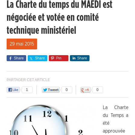
La Charte du temps du MAEDI est
négociée et votée en comité
technique ministériel
29 mai 2015
Share
Share
Pin
Share
PARTAGER CET ARTICLE
1
0
0
La Charte
du Temps a
été
approuvée