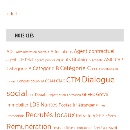
« Juil
MOTS CLÉS
Agent contractuel
ADL
Affectations
Administration centrale
agents titulaires
ASIC
CAP
agents de l'état
agents publics
Amiante
Catégorie C
Catégorie A
Catégorie B
CCL
Conditions de
Dialogue
CTM
CSAM
CTAC
Congrès
covid-19
travail
social
Grève
GPEEC
Débats
DSP
Expatriation
Formation
LDS
Nantes
Immobilier
Postes à l'étranger
Primes
Recrutés locaux
RGPP
Retraite
Promotions
rifseep
Rémunération
réseau
Réseau consulaire
Santé au travail