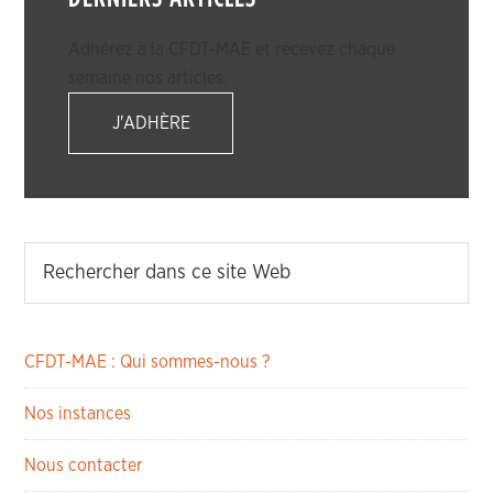
Adhérez à la CFDT-MAE et recevez chaque
semaine nos articles.
J'ADHÈRE
CFDT-MAE : Qui sommes-nous ?
Nos instances
Nous contacter