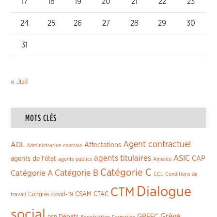
17
18
19
20
21
22
23
24
25
26
27
28
29
30
31
« Juil
MOTS CLÉS
Agent contractuel
ADL
Affectations
Administration centrale
agents titulaires
ASIC
CAP
agents de l'état
agents publics
Amiante
Catégorie C
Catégorie A
Catégorie B
CCL
Conditions de
Dialogue
CTM
CSAM
CTAC
Congrès
covid-19
travail
social
Grève
GPEEC
Débats