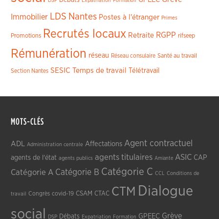
DSP
Expatriation
Formation
LDS
Nantes
Immobilier
Postes à l'étranger
Primes
Recrutés locaux
RGPP
Retraite
Promotions
rifseep
Rémunération
réseau
Réseau consulaire
Santé au travail
SESIC
Temps de travail
Télétravail
Section Nantes
MOTS-CLÉS
Agent contractuel
ADL
Affectations
Administration centrale
agents titulaires
ASIC
CAP
agents de l'état
agents publics
Amiante
Catégorie C
Catégorie A
Catégorie B
CCL
Conditions de
Dialogue
CTM
CSAM
CTAC
Congrès
covid-19
travail
social
Grève
GPEEC
Débats
DSP
Expatriation
Formation