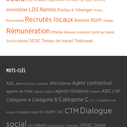
DSP
Expatriation
Formation
LDS
Nantes
Immobilier
Postes à l'étranger
Primes
Recrutés locaux
RGPP
Retraite
Promotions
rifseep
Rémunération
réseau
Réseau consulaire
Santé au travail
SESIC
Temps de travail
Télétravail
Section Nantes
MOTS-CLÉS
Agent contractuel
ADL
Affectations
Administration centrale
agents titulaires
ASIC
CAP
agents de l'état
agents publics
Amiante
Catégorie C
Catégorie A
Catégorie B
CCL
Conditions de
Dialogue
CTM
CSAM
CTAC
Congrès
covid-19
travail
social
Grève
GPEEC
Débats
DSP
Expatriation
Formation