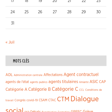
17
18
19
20
21
22
23
24
25
26
27
28
29
30
31
« Juil
MOTS CLÉS
Agent contractuel
ADL
Affectations
Administration centrale
agents titulaires
ASIC
CAP
agents de l'état
agents publics
Amiante
Catégorie C
Catégorie A
Catégorie B
CCL
Conditions de
Dialogue
CTM
CSAM
CTAC
Congrès
covid-19
travail
social
Grève
GPEEC
Débats