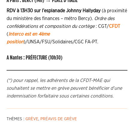
A Paris :
BERCY (14h) → PLACE D’ITALIE
RDV à 13H30 sur l’esplanade Johnny Hallyday
(à proximité
du ministère des finances – métro Bercy).
Ordre des
confédérations et composition du cortège
: CGT/
CFDT
(
Interco est en 4ème
position
)/UNSA/FSU/Solidaires/CGC FA-PT.
A Nantes :
PRÉFECTURE (10h30)
(*) pour rappel, les adhérents de la CFDT-MAE qui
souhaitent se mettre en grève peuvent bénéficier d’une
indemnisation forfaitaire sous certaines conditions.
THÈMES :
GRÈVE
,
PRÉAVIS DE GRÈVE