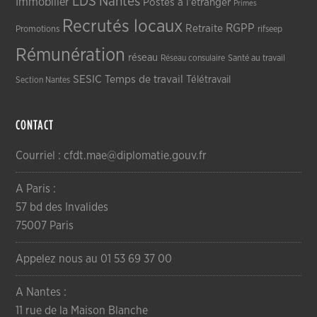
LDS
Nantes
Immobilier
Postes à l'étranger
Primes
Recrutés locaux
RGPP
Retraite
Promotions
rifseep
Rémunération
réseau
Réseau consulaire
Santé au travail
SESIC
Temps de travail
Télétravail
Section Nantes
CONTACT
Courriel : cfdt.mae@diplomatie.gouv.fr
A Paris :
57 bd des Invalides
75007 Paris
Appelez nous au 01 53 69 37 00
A Nantes :
11 rue de la Maison Blanche