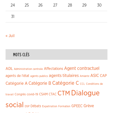
24
25
26
27
28
29
30
31
« Juil
MOTS CLÉS
Agent contractuel
ADL
Affectations
Administration centrale
agents titulaires
ASIC
CAP
agents de l'état
agents publics
Amiante
Catégorie C
Catégorie A
Catégorie B
CCL
Conditions de
Dialogue
CTM
CSAM
CTAC
Congrès
covid-19
travail
social
Grève
GPEEC
Débats
DSP
Expatriation
Formation