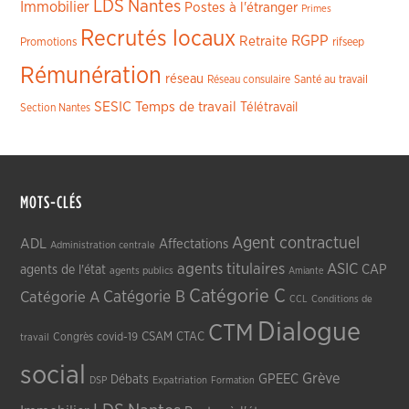
LDS
Nantes
Immobilier
Postes à l'étranger
Primes
Recrutés locaux
RGPP
Retraite
Promotions
rifseep
Rémunération
réseau
Réseau consulaire
Santé au travail
SESIC
Temps de travail
Télétravail
Section Nantes
MOTS-CLÉS
Agent contractuel
ADL
Affectations
Administration centrale
agents titulaires
ASIC
CAP
agents de l'état
agents publics
Amiante
Catégorie C
Catégorie A
Catégorie B
CCL
Conditions de
Dialogue
CTM
CSAM
CTAC
Congrès
covid-19
travail
social
Grève
GPEEC
Débats
DSP
Expatriation
Formation