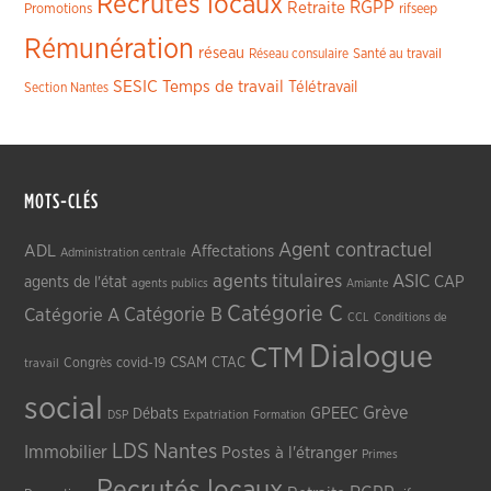
Recrutés locaux
RGPP
Retraite
Promotions
rifseep
Rémunération
réseau
Réseau consulaire
Santé au travail
SESIC
Temps de travail
Télétravail
Section Nantes
MOTS-CLÉS
Agent contractuel
ADL
Affectations
Administration centrale
agents titulaires
ASIC
CAP
agents de l'état
agents publics
Amiante
Catégorie C
Catégorie A
Catégorie B
CCL
Conditions de
Dialogue
CTM
CSAM
CTAC
Congrès
covid-19
travail
social
Grève
GPEEC
Débats
DSP
Expatriation
Formation
LDS
Nantes
Immobilier
Postes à l'étranger
Primes
Recrutés locaux