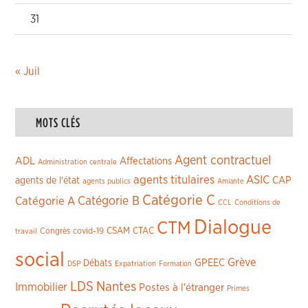
31
« Juil
MOTS CLÉS
Agent contractuel
ADL
Affectations
Administration centrale
agents titulaires
ASIC
CAP
agents de l'état
agents publics
Amiante
Catégorie C
Catégorie A
Catégorie B
CCL
Conditions de
Dialogue
CTM
CSAM
CTAC
Congrès
covid-19
travail
social
Grève
GPEEC
Débats
DSP
Expatriation
Formation
LDS
Nantes
Immobilier
Postes à l'étranger
Primes