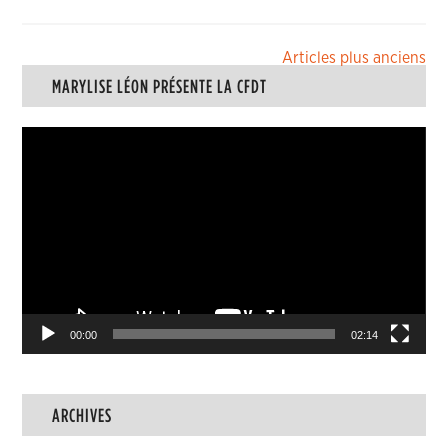
Navigation
Articles plus anciens
MARYLISE LÉON PRÉSENTE LA CFDT
des
articles
Lecteur
vidéo
00:00
02:14
ARCHIVES