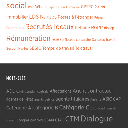
social
Grève
GPEEC
Débats
DSP
Expatriation
Formation
LDS
Nantes
Immobilier
Postes à l'étranger
Primes
Recrutés locaux
RGPP
Retraite
Promotions
rifseep
Rémunération
réseau
Réseau consulaire
Santé au travail
SESIC
Temps de travail
Télétravail
Section Nantes
MOTS-CLÉS
Agent contractuel
ADL
Affectations
Administration centrale
agents titulaires
ASIC
CAP
agents de l'état
agents publics
Amiante
Catégorie C
Catégorie A
Catégorie B
CCL
Conditions de
Dialogue
CTM
CSAM
CTAC
Congrès
covid-19
travail