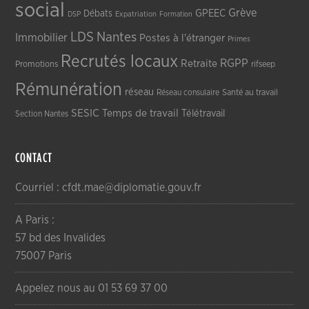
social
Grève
GPEEC
Débats
DSP
Expatriation
Formation
LDS
Nantes
Immobilier
Postes à l'étranger
Primes
Recrutés locaux
RGPP
Retraite
Promotions
rifseep
Rémunération
réseau
Réseau consulaire
Santé au travail
SESIC
Temps de travail
Télétravail
Section Nantes
CONTACT
Courriel : cfdt.mae@diplomatie.gouv.fr
A Paris :
57 bd des Invalides
75007 Paris
Appelez nous au 01 53 69 37 00