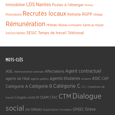
LDS
Nantes
Immobilier
Postes à l'étranger
Primes
Recrutés locaux
RGPP
Retraite
Promotions
rifseep
Rémunération
réseau
Réseau consulaire
Santé au travail
SESIC
Temps de travail
Télétravail
Section Nantes
MOTS-CLÉS
Agent contractuel
ADL
Affectations
Administration centrale
agents titulaires
ASIC
CAP
agents de l'état
agents publics
Amiante
Catégorie C
Catégorie A
Catégorie B
CCL
Conditions de
Dialogue
CTM
CSAM
CTAC
Congrès
covid-19
travail
social
Grève
GPEEC
Débats
DSP
Expatriation
Formation