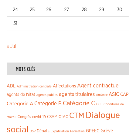
24
25
26
27
28
29
30
31
« Juil
MOTS CLÉS
Agent contractuel
ADL
Affectations
Administration centrale
agents titulaires
ASIC
CAP
agents de l'état
agents publics
Amiante
Catégorie C
Catégorie A
Catégorie B
CCL
Conditions de
Dialogue
CTM
CSAM
CTAC
Congrès
covid-19
travail
social
Grève
GPEEC
Débats
DSP
Expatriation
Formation